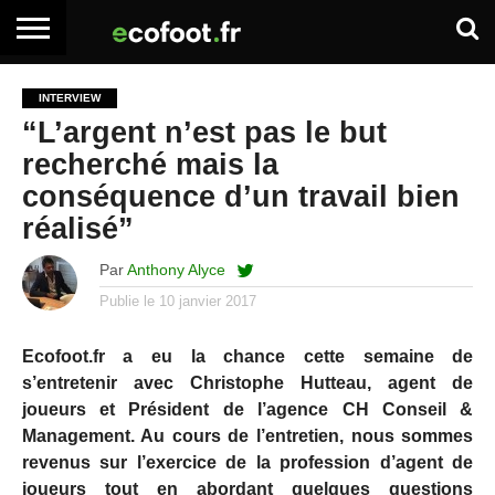
ACCUEIL
ARTICLES
ADHÉSION
SE
EMPLOI
BOITE
INTERVIEW
PREMIUM
PREMIUM
CONNECTER
À
“L’argent n’est pas le but
OUTILS
recherché mais la
conséquence d’un travail bien
réalisé”
Par
Anthony Alyce
Publie le
10 janvier 2017
Ecofoot.fr a eu la chance cette semaine de
s’entretenir avec Christophe Hutteau, agent de
joueurs et Président de l’agence CH Conseil &
Management. Au cours de l’entretien, nous sommes
revenus sur l’exercice de la profession d’agent de
joueurs tout en abordant quelques questions