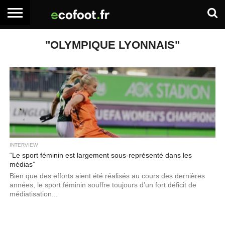
ACCUEIL
"OLYMPIQUE LYONNAIS"
ARTICLES
ADHÉSION
SE
EMPLOI
BOITE
PREMIUM
PREMIUM
CONNECTER
À
OUTILS
INTERVIEW
“Le sport féminin est largement sous-représenté dans les
médias”
Bien que des efforts aient été réalisés au cours des dernières
années, le sport féminin souffre toujours d’un fort déficit de
médiatisation...