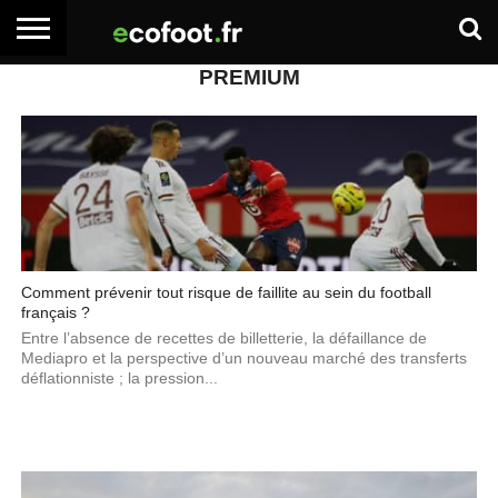
PREMIUM
ACCUEIL
ARTICLES
ADHÉSION
SE
EMPLOI
BOITE
PREMIUM
PREMIUM
CONNECTER
À
OUTILS
Comment prévenir tout risque de faillite au sein du football
français ?
Entre l’absence de recettes de billetterie, la défaillance de
Mediapro et la perspective d’un nouveau marché des transferts
déflationniste ; la pression...