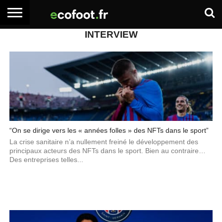
INTERVIEW
ACCUEIL
ARTICLES
ADHÉSION
SE
EMPLOI
BOITE
PREMIUM
PREMIUM
CONNECTER
À
OUTILS
“On se dirige vers les « années folles » des NFTs dans le sport”
La crise sanitaire n’a nullement freiné le développement des
principaux acteurs des NFTs dans le sport. Bien au contraire…
Des entreprises telles...